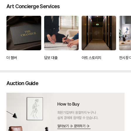
Art Concierge Services
담보 대출
아트 스토리지
전시장 
더 챔버
Auction Guide
How to Buy
회원가입부터 응찰까지 누구나
쉽게 경매에 참여할 수 있습니다.
알아보기
문의하기