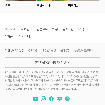
소투
프린트 베이커리
비프레임
회사소개
위치안내
언론보도
채용
공지사항
FAQ
1:1문의
뉴스레터
개인정보처리방침
경매약관
내부관리규정
윤리경영
신용정보활용체제
(주)서울옥션 사업자 정보
(주)서울옥션이 매도인인 경우를 제외하고, 사이트상의 모든 상품 및 거래에 대하여 (주)서울
옥션은 통신판매중개자이며 통신판매의 당사자가 아닙니다. 따라서 (주)서울옥션은 상품·거
래정보 및 거래에 대하여 책임을 지지 않습니다. 서울옥션 웹사이트의 콘텐츠(이미지/문자/영
상/화면 등)에 대한 무단 복제, 배포, 전송, 게시, 크롤링/스크래핑 등 행위는 저작권법, 부정경
쟁방지 및 영업비밀보호에 관한 법률 등 관련 법령에 의하여 금지됩니다.