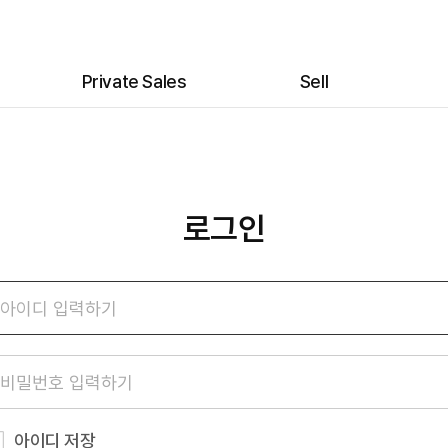
Private Sales
Sell
전시
위탁 안내
프라이빗 세일
위탁 신청
프라이빗 세일 가이드
로그인
미
아이디 저장