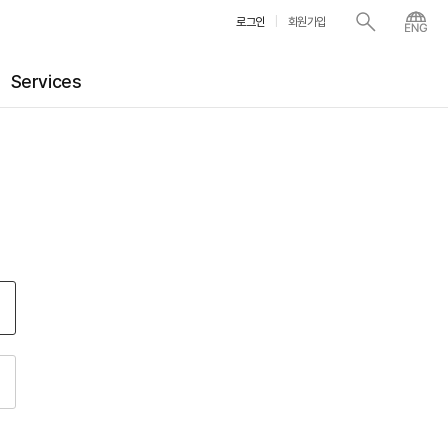
로그인
회원가입
Services
더 챔버
아카데미
N
N
담보 대출
아트 스토리지
대관
기업 제휴
술품 시가감정 서비스