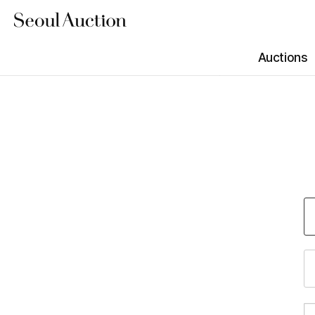
Auctions
진행 경매
N
N
ONLINE
Summer Sale Day1 (Online Viewing)
예정 경매
N
N
경매 결과
ONLINE
Summer Sale Day2 (Online Viewing)
경매 안내