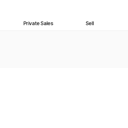
Private Sales
Sell
전시
위탁 안내
프라이빗 세일
위탁 신청
프라이빗 세일 가이드
미