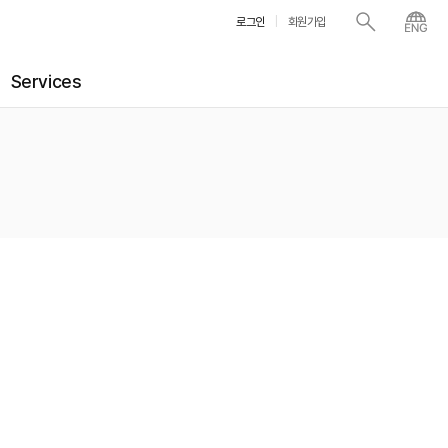
로그인
회원가입
Services
더 챔버
아카데미
N
N
담보 대출
아트 스토리지
대관
기업 제휴
술품 시가감정 서비스