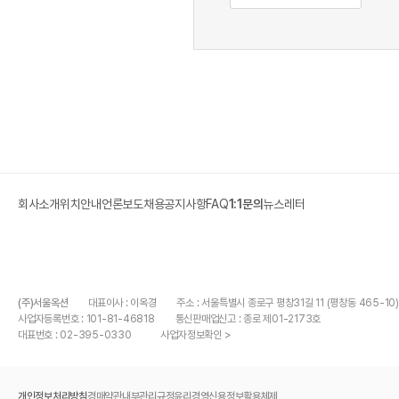
회사소개
위치안내
언론보도
채용
공지사항
FAQ
1:1문의
뉴스레터
(주)서울옥션
대표이사 : 이옥경
주소 : 서울특별시 종로구 평창31길 11 (평창동 465-10)
사업자등록번호 : 101-81-46818
통신판매업신고 : 종로 제01-2173호
대표번호 :
02-395-0330
사업자정보확인 >
개인정보처리방침
경매약관
내부관리규정
윤리경영
신용정보활용체제