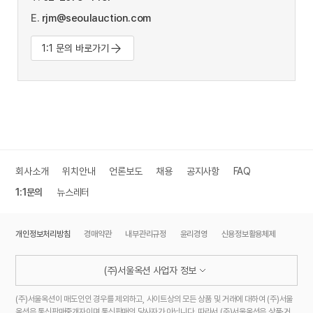
E.
rjm@seoulauction.com
1:1 문의 바로가기
회사소개
위치안내
언론보도
채용
공지사항
FAQ
1:1문의
뉴스레터
개인정보처리방침
경매약관
내부관리규정
윤리경영
신용정보활용체제
(주)서울옥션 사업자 정보
(주)서울옥션이 매도인인 경우를 제외하고, 사이트상의 모든 상품 및 거래에 대하여 (주)서울
옥션은 통신판매중개자이며 통신판매의 당사자가 아닙니다. 따라서 (주)서울옥션은 상품·거