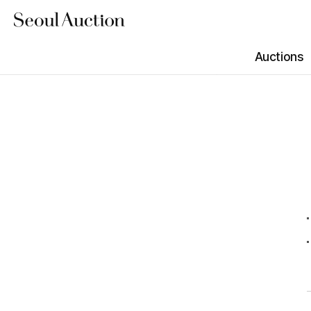
Auctions
진행 경매
N
N
ONLINE
Summer Sale Day1 (Online Viewing)
예정 경매
N
N
경매 결과
ONLINE
Summer Sale Day2 (Online Viewing)
경매 안내