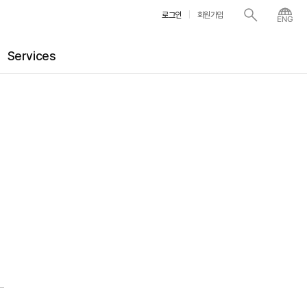
로그인
회원가입
Services
더 챔버
아카데미
N
N
담보 대출
아트 스토리지
대관
기업 제휴
술품 시가감정 서비스