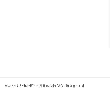
회사소개
위치안내
언론보도
채용
공지사항
FAQ
1:1문의
뉴스레터